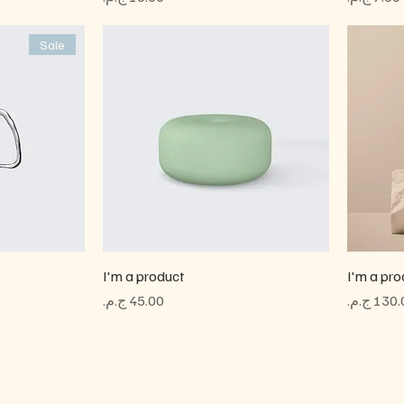
Sale
I'm a product
I'm a pro
سعر
السعر
منتجاتنا
شر