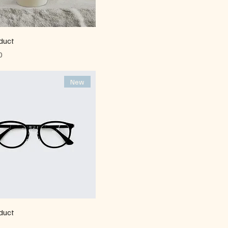
duct
ا
New
duct