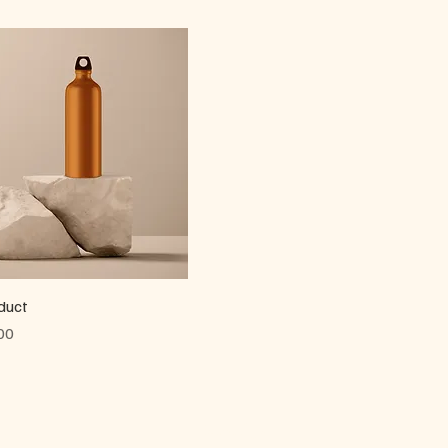
duct
ال
الرئيسية
قصتنا